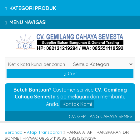
KATEGORI PRODUK
MENU NAVIGASI
Cari
Butuh Bantuan?
Customer service
CV. Gemilang
Cahaya Semesta
siap melayani dan membantu
Anda.
Kontak Kami
CV. GEMILANG CAHAYA SEMESTA (Supp
Beranda
»
Atap Transparan
»
HARGA ATAP TRANSPARAN DR
SONNE | HP/WA: 085551119592, 082121219294