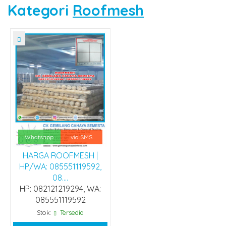
Kategori
Roofmesh
Whatsapp
via SMS
HARGA ROOFMESH |
HP/WA: 085551119592,
08....
HP: 082121219294, WA:
085551119592
Stok:
Tersedia