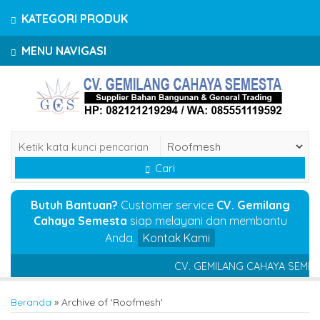
KATEGORI PRODUK
MENU NAVIGASI
Cari
Butuh Bantuan?
Customer service
CV. Gemilang
Cahaya Semesta
siap melayani dan membantu
Anda.
Kontak Kami
CV. GEMILANG CAHAYA SEMESTA 
Beranda
»
Archive of 'Roofmesh'