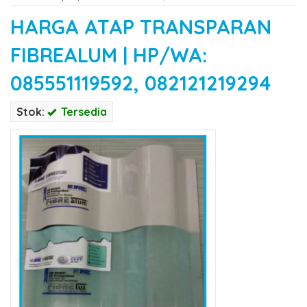
HARGA ATAP TRANSPARAN
FIBREALUM | HP/WA:
085551119592, 082121219294
Stok:
Tersedia