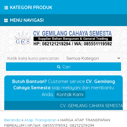
KATEGORI PRODUK
MENU NAVIGASI
Cari
Butuh Bantuan?
Customer service
CV. Gemilang
Cahaya Semesta
siap melayani dan membantu
Anda.
Kontak Kami
CV. GEMILANG CAHAYA SEMESTA (Suppl
Beranda
»
Atap Transparan
»
HARGA ATAP TRANSPARAN
FIBREALUM | HP/WA: 085551119592, 082121219294