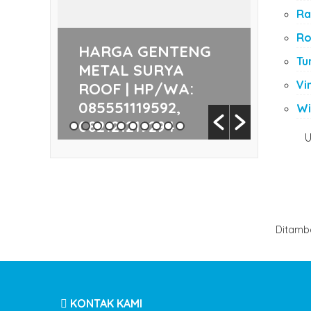
Ra
Ro
AIR RADIANT | HP/W...
HARGA GENTENG
HARG
Tu
METAL SURYA
DR S
Vi
ROOF | HP/WA:
08555
HARGA TURBINE
085551119592,
0821
Wi
082121219294
By
/
U
By
/
VENTILATOR KIENCIER |...
tags :
HARGA TURBINE
Ditamb
VENTILATOR DENKO | HP...
KONTAK KAMI