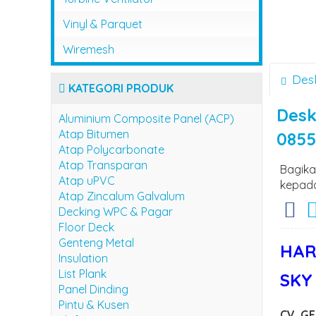
Vinyl & Parquet
Wiremesh
Desk
KATEGORI PRODUK
Desk
Aluminium Composite Panel (ACP)
Atap Bitumen
0855
Atap Polycarbonate
Atap Transparan
Bagika
Atap uPVC
kepada
Atap Zincalum Galvalum
Decking WPC & Pagar
Floor Deck
Genteng Metal
HAR
Insulation
List Plank
SKY
Panel Dinding
Pintu & Kusen
CV. G