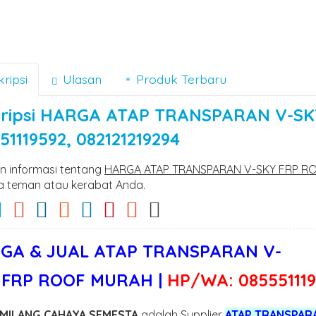
ripsi
Ulasan
Produk Terbaru
ripsi
HARGA ATAP TRANSPARAN V-SKY
51119592, 082121219294
n informasi tentang
HARGA ATAP TRANSPARAN V-SKY FRP ROO
 teman atau kerabat Anda.
GA & JUAL ATAP TRANSPARAN V-
 FRP ROOF
MURAH |
HP/WA: 085551119
EMILANG CAHAYA SEMESTA
adalah Supplier
ATAP TRANSPAR