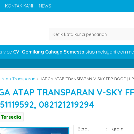
KONTAK KAMI
NEWS
ervice
CV. Gemilang Cahaya Semesta
siap melayani dan m
CV.
»
Atap Transparan
»
HARGA ATAP TRANSPARAN V-SKY FRP ROOF | HP/
GA ATAP TRANSPARAN V-SKY FR
51119592, 082121219294
Tersedia
Berat
:
- gram