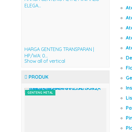
ELEGA...
At
At
At
At
At
HARGA GENTENG TRANSPARAN |
HP/WA: 0...
De
Show all of vertical
Fl
PRODUK
Ge
In
GENTENG METAL
ATAP UPVC
Li
Pa
Pi
HARGA SHINE FOIL
Pl