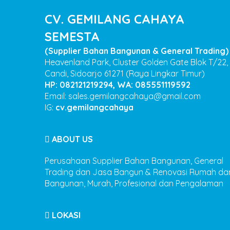
HARGA ROOFMESH
CV. GEMILANG CAHAYA
SEMESTA
(Supplier Bahan Bangunan & General Trading)
| HP/WA: 08555111959...
Heavenland Park, Cluster Golden Gate Blok T/22,
Candi, Sidoarjo 61271 (Raya Lingkar Timur)
HP: 082121219294, WA: 085551119592
Email: sales.gemilangcahaya@gmail.com
HARGA PLAFON
IG:
cv.gemilangcahaya
ABOUT US
PVC DUMA | HP/WA: 0855...
Perusahaan Supplier Bahan Bangunan, General
Trading dan Jasa Bangun & Renovasi Rumah da
Bangunan, Murah, Profesional dan Pengalaman
HARGA TURBINE
LOKASI