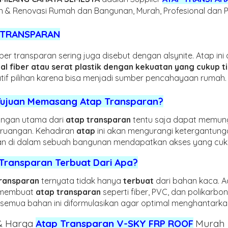
 & Renovasi Rumah dan Bangunan, Murah, Profesional dan P
 TRANSPARAN
iber transparan sering juga disebut dengan alsynite. Atap ini
al fiber atau serat plastik dengan kekuatan yang cukup t
atif pilihan karena bisa menjadi sumber pencahayaan rumah.
Tujuan Memasang Atap Transparan?
ungan utama dari
atap transparan
tentu saja dapat memun
ruangan. Kehadiran
atap
ini akan mengurangi ketergantung
n di dalam sebuah bangunan mendapatkan akses yang cuk
Transparan Terbuat Dari Apa?
transparan
ternyata tidak hanya
terbuat
dari bahan kaca. A
 membuat
atap transparan
seperti fiber, PVC, dan polikarbo
semua bahan ini diformulasikan agar optimal menghantark
& Harga
Atap Transparan V-SKY FRP ROOF
Murah