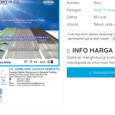
Kondisi
:
Baru
Kategori
:
Atap Trans
Dilihat
:
851 kali
Ulasan
:
Belum ada u
Hubungi kami secara langsung u
pemesanan yang lebih cepat!
Q
INFO HARGA
Silahkan menghubungi kont
mendapatkan informasi harg
Hubungi Kam