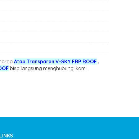
HARGA ATAP
HARGA SEV
BITUMEN
HP/WA:
ONDULINE TILE |
0855511195
HP/WA:
0821212192
085551119592,
By
/
 harga
Atap Transparan V-SKY FRP ROOF
,
082121219294
ROOF
bisa langsung menghubungi kami.
By
/
LINKS