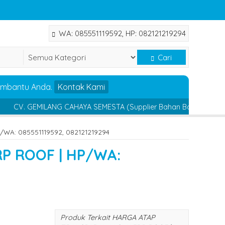
WA: 085551119592, HP: 082121219294
Cari
embantu Anda.
Kontak Kami
 GEMILANG CAHAYA SEMESTA (Supplier Bahan Bangunan & General T
WA: 085551119592, 082121219294
P ROOF | HP/WA:
Produk Terkait HARGA ATAP