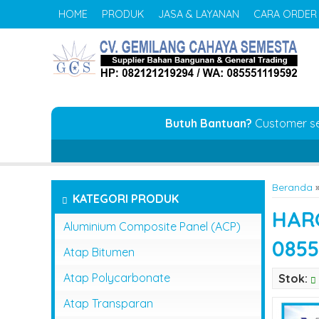
HOME
PRODUK
JASA & LAYANAN
CARA ORDER
Butuh Bantuan?
Customer s
Beranda
KATEGORI PRODUK
HAR
Aluminium Composite Panel (ACP)
0855
Atap Bitumen
Atap Polycarbonate
Stok:
Atap Transparan