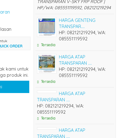
TRANSPARAN V-SKY FRP ROOF |
HP/WA: 085551119592, 082121219294
paran
HARGA GENTENG
TRANSPAR....
lasan
HP: 082121219294, WA:
085551119592
ntuk
Tersedia
UICK ORDER
HARGA ATAP
TRANSPARAN ....
ak kami untuk
HP: 082121219294, WA:
a produk ini.
085551119592
Tersedia
i
HARGA ATAP
TRANSPARAN ....
HP: 082121219294, WA:
085551119592
Tersedia
HARGA ATAP
TRANSPARAN ....