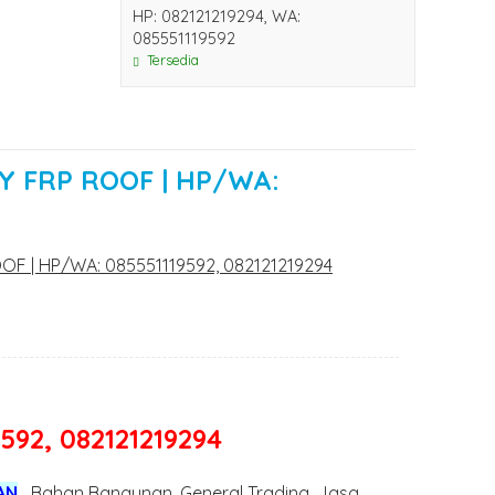
HP: 082121219294, WA:
085551119592
Tersedia
 FRP ROOF | HP/WA:
F | HP/WA: 085551119592, 082121219294
592, 082121219294
AN
, Bahan Bangunan, General Trading, Jasa