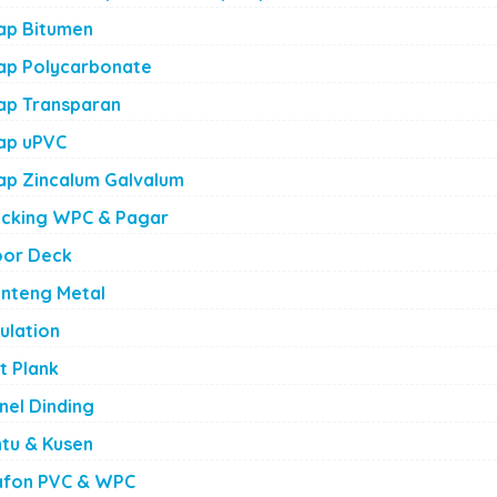
ap Bitumen
ap Polycarbonate
ap Transparan
ap uPVC
ap Zincalum Galvalum
cking WPC & Pagar
oor Deck
nteng Metal
sulation
ATAP POLYCARBONATE
st Plank
nel Dinding
ntu & Kusen
afon PVC & WPC