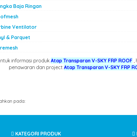
ngka Baja Ringan
ofmesh
A ATAP UPVC
HARGA ATAP
rbine Ventilator
HIELD | HP/WA:
POLYCARBONATE
nyl & Parquet
1119592,
SOLARLITE |
21219294
HP/WA:
remesh
085551119592,
ntuk informasi produk
Atap Transparan V-SKY FRP ROOF
,
082121219294
penawaran dan project
Atap Transparan V-SKY FRP 
By
/
ahkan pada:
KATEGORI PRODUK