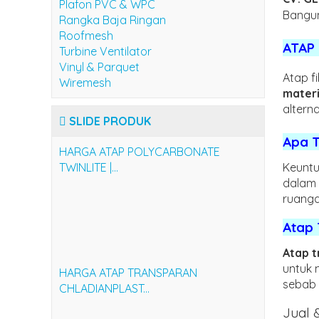
Plafon PVC & WPC
Bangun
Rangka Baja Ringan
Roofmesh
ATAP
Turbine Ventilator
Vinyl & Parquet
Atap f
Wiremesh
materi
altern
SLIDE PRODUK
Apa 
HARGA ATAP POLYCARBONATE
TWINLITE |...
Keunt
dalam 
ruanga
Atap 
Atap 
untuk
HARGA ATAP TRANSPARAN
sebab 
CHLADIANPLAST...
Jual 