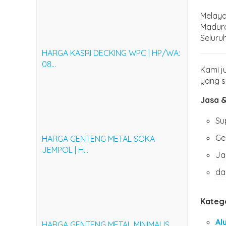
Melaya
Madura
Seluru
HARGA KASRI DECKING WPC | HP/WA:
08...
Kami j
yang s
Jasa &
Su
Ge
HARGA GENTENG METAL SOKA
JEMPOL | H...
Ja
da
Katego
Al
HARGA GENTENG METAL MINIMALIS